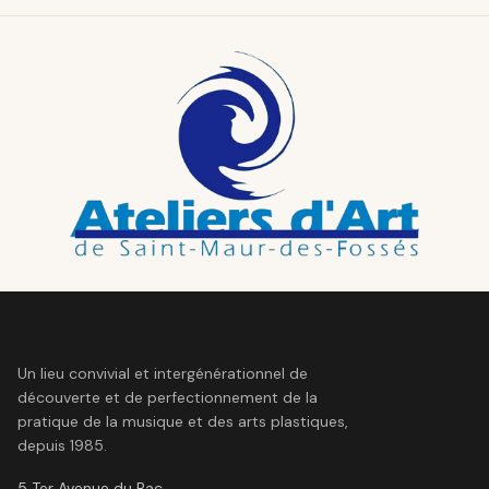
Un lieu convivial et intergénérationnel de
découverte et de perfectionnement de la
pratique de la musique et des arts plastiques,
depuis 1985.
5 Ter Avenue du Bac