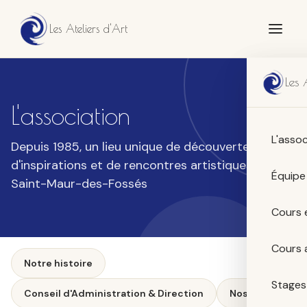
Les Ateliers d'Art
Les 
L'association
L'assoc
Depuis 1985, un lieu unique de découvertes,
d'inspirations et de rencontres artistiques à
Équipe
Saint-Maur-des-Fossés
Cours 
Cours 
Notre histoire
Stages
Conseil d'Administration & Direction
Nos lieux