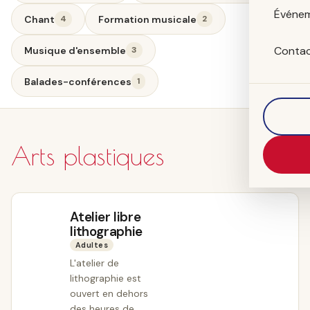
Événe
Chant
Formation musicale
4
2
Conta
Musique d'ensemble
3
Balades-conférences
1
Arts plastiques
Atelier libre
lithographie
Adultes
L'atelier de
lithographie est
ouvert en dehors
des heures de