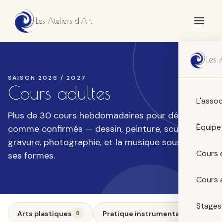
Les Ateliers d'Art
Les 
SAISON
2026 / 2027
Cours adultes
L'assoc
Plus de 30 cours hebdomadaires pour débutants
Équipe
comme confirmés — dessin, peinture, sculpture,
gravure, photographie, et la musique sous toutes
Cours 
ses formes.
Cours 
Stages
Arts plastiques
Pratique instrumentale
8
11