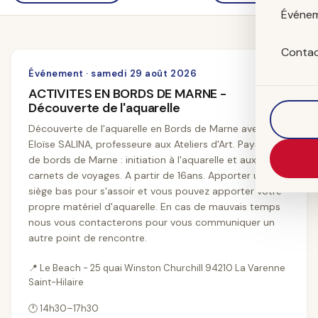
Événe
Conta
29
Événement
·
samedi 29 août 2026
ACTIVITES EN BORDS DE MARNE -
AOÛT
Découverte de l'aquarelle
Découverte de l'aquarelle en Bords de Marne avec
Eloïse SALINA, professeure aux Ateliers d'Art. Paysages
de bords de Marne : initiation à l'aquarelle et aux
carnets de voyages. A partir de 16ans. Apporter un
siège bas pour s'assoir et vous pouvez apporter votre
propre matériel d'aquarelle. En cas de mauvais temps
nous vous contacterons pour vous communiquer un
autre point de rencontre.
📍
Le Beach - 25 quai Winston Churchill 94210 La Varenne
Saint-Hilaire
🕐
14h30–17h30