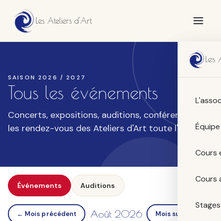
Les Ateliers d'Art
Les 
SAISON
2026 / 2027
Tous les événements
L'assoc
Concerts, expositions, auditions, conférences —
Équipe
les rendez-vous des Ateliers d'Art toute l'année.
Cours 
Cours 
Événements
Auditions
Stages
Août 2026
← Mois précédent
Mois suivant →