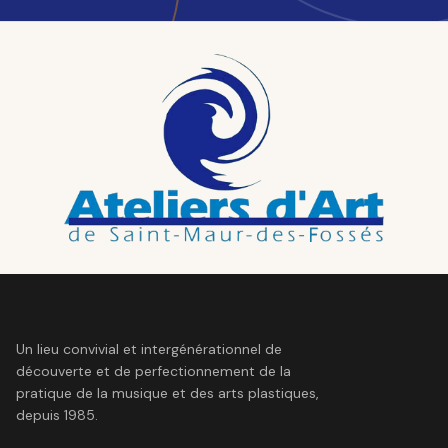
Un lieu convivial et intergénérationnel de
découverte et de perfectionnement de la
pratique de la musique et des arts plastiques,
depuis 1985.